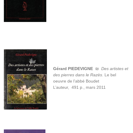
de
Rennes-
le-
Château,
l'histoire
de
l'abbé
Saunière
et
les
sujets
Gérard PIEDEVIGNE
₪
Des artistes et
connexes
des pierres dans le Razès
. Le bel
à
oeuvre de l’abbé Boudet
cette
affaire,
L’auteur, 491 p., mars 2011
depuis
1936.