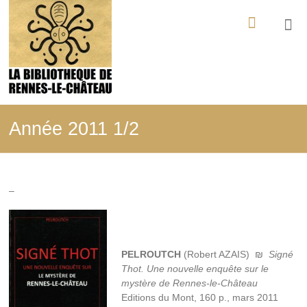
Aller
La
au
contenu
Bibliothèque
de
Rennes-
le-
Année 2011 1/2
Château
Tout
ce
–
qui
a
été
édité,
filmé,
PELROUTCH
(Robert AZAIS) ₪
Signé
enregistré
Thot. Une nouvelle enquête sur le
sur
mystère de Rennes-le-Château
les
Editions du Mont, 160 p., mars 2011
mystères