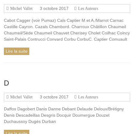
3 octobre 2017
Michel Vallet
Les Auteurs
Cabot Cagger (voir Pumaz) Cals Captier M.et A./Marrot Carnac
Castille Cayron. Cazals Chambord. Charroux Châtillon Chaumeil
Chaumeil/Sède Chaumeil Chauvet Cherisey Cholet Coilhac Coincy
Saint-Palais Contrucci Convard Corbu CorbuC. Captier Comuault
Lire la suite
D
3 octobre 2017
Michel Vallet
Les Auteurs
Daffos Dagobert Danis Danne Debant Delaude Deloux/Brétigny
Denis Descadeillas Desgris Docquir Doumergue Douzet
Duchaussoy Dugès Durban
Lire la suite