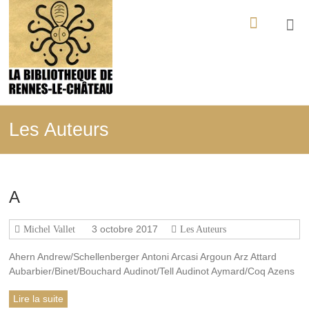
Aller
La
au
contenu
Bibliothèque
de
Rennes-
le-
Les Auteurs
Château
Tout
ce
A
qui
a
été
3 octobre 2017
Michel Vallet
Les Auteurs
édité,
filmé,
Ahern Andrew/Schellenberger Antoni Arcasi Argoun Arz Attard
enregistré
Aubarbier/Binet/Bouchard Audinot/Tell Audinot Aymard/Coq Azens
sur
les
Lire la suite
mystères