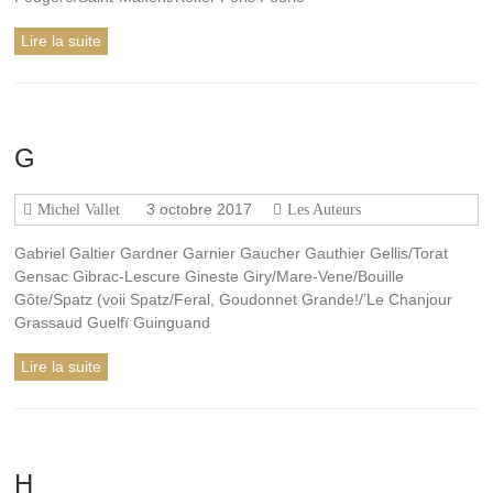
Lire la suite
G
3 octobre 2017
Michel Vallet
Les Auteurs
Gabriel Galtier Gardner Garnier Gaucher Gauthier Gellis/Torat
Gensac Gibrac-Lescure Gineste Giry/Mare-Vene/Bouille
Gôte/Spatz (voii Spatz/Feral, Goudonnet Grande!/’Le Chanjour
Grassaud Guelfï Guinguand
Lire la suite
H