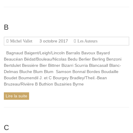
de
Rennes-
le-
Château,
B
l'histoire
de
l'abbé
3 octobre 2017
Michel Vallet
Les Auteurs
Saunière
et
Bagnaud Baigent/Leigh/Lincoln Barralis Bavoux Bayard
les
Beaucéan Bédat/Bouleau/Nicolas Bedu Berlier Berling Benzoni
sujets
Bertdulet Bessière Bier Bittner Bizarri Scurria Blancasall Blanc-
connexes
Delmas Bluche Blum Blum Samson Bonnal Bordes Boudaille
à
Boudet Boumendil J. et C Bourgey Bradley/Theil.-Bean
cette
Bruzeau/Rivière B Buthion Buzairies Byrne
affaire,
depuis
Lire la suite
1936.
C