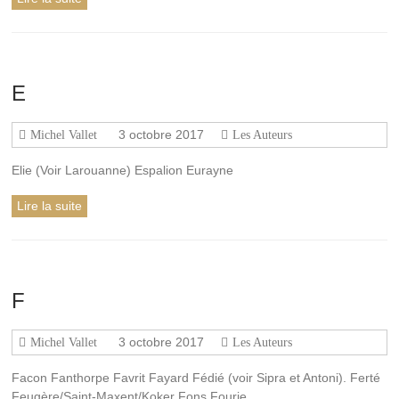
E
3 octobre 2017
Michel Vallet
Les Auteurs
Elie (Voir Larouanne) Espalion Eurayne
Lire la suite
F
3 octobre 2017
Michel Vallet
Les Auteurs
Facon Fanthorpe Favrit Fayard Fédié (voir Sipra et Antoni). Ferté
Feugère/Saint-Maxent/Koker Fons Fourie