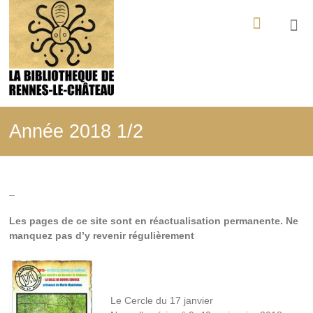
Aller
La
au
contenu
Bibliothèque
de
Rennes-
le-
Année 2018 1/2
Château
Tout
ce
–
qui
a
Les pages de ce site sont en réactualisation permanente. Ne
été
manquez pas d’y revenir régulièrement
édité,
filmé,
enregistré
sur
les
Le Cercle du 17 janvier
mystères