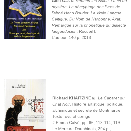
Gaël G.J.
₪
Rennes-les-Bains. La fin du
mystère. Le décryptage des livres de
l’abbé Henri Boudet. La Vraie Langue
Celtique. Du Nom de Narbonne. Axat.
Remarque sur la phonétique du dialecte
languedocien
. Recueil I.
L’auteur, 140 p. 2018
Richard KHAITZINE
₪
Le Cabaret du
Chat Noir
. Histoire artistique, politique,
alchimique et secrète de Montmartre.
Texte revu et corrigé
# Emma Calvé, pp. 66, 113-114, 119
Le Mercure Dauphinois, 294 p.,