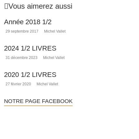
de
Vous aimerez aussi
Rennes-
le-
Année 2018 1/2
Château,
l'histoire
29 septembre 2017
Michel Vallet
de
l'abbé
2024 1/2 LIVRES
Saunière
et
31 décembre 2023
Michel Vallet
les
sujets
connexes
2020 1/2 LIVRES
à
27 février 2020
Michel Vallet
cette
affaire,
depuis
NOTRE PAGE FACEBOOK
1936.