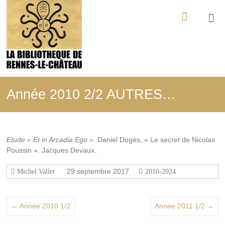
Aller
La
au
contenu
Bibliothèque
de
Rennes-
le-
Année 2010 2/2 AUTRES…
Château
Tout
ce
Etude « Et in Arcadia Ego »
. Daniel Dugès, « Le secret de Nicolas
qui
Poussin ». Jacques Devaux.
a
été
29 septembre 2017
édité,
Michel Vallet
2010-2024
filmé,
enregistré
sur
←
Année 2010 1/2
Année 2011 1/2
→
les
mystères