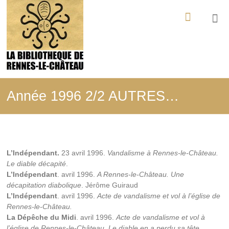
Aller
La
au
contenu
Bibliothèque
de
Rennes-
le-
Année 1996 2/2 AUTRES…
Château
Tout
ce
qui
L’Indépendant.
23 avril 1996.
Vandalisme à Rennes-le-Château.
a
Le diable décapité
.
été
L’Indépendant
. avril 1996.
A Rennes-le-Château. Une
édité,
filmé,
décapitation diabolique
. Jérôme Guiraud
enregistré
L’Indépendant
. avril 1996.
Acte de vandalisme et vol à l’église de
sur
Rennes-le-Château.
les
La Dépêche du Midi
. avril 1996.
Acte de vandalisme et vol à
mystères
l’église de Rennes-le-Château. Le diable en a perdu sa tête