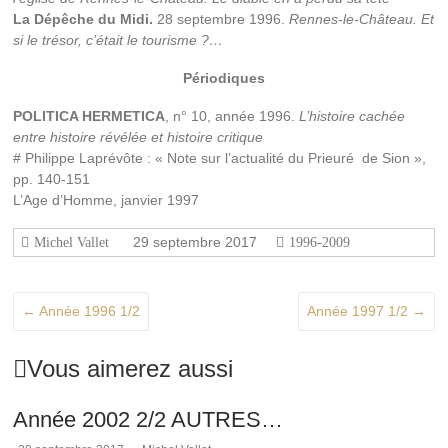
de
La Dépêche du Midi.
28 septembre 1996.
Rennes-le-Château. Et
Rennes-
si le trésor, c’était le tourisme ?…
le-
Château,
Périodiques
l'histoire
de
POLITICA HERMETICA
, n° 10, année 1996.
L’histoire cachée
l'abbé
entre histoire révélée et histoire critique
Saunière
# Philippe Laprévôte : « Note sur l’actualité du Prieuré de Sion »,
et
pp. 140-151
les
L’Age d’Homme, janvier 1997
sujets
connexes
29 septembre 2017
Michel Vallet
1996-2009
à
cette
affaire,
←
Année 1996 1/2
Année 1997 1/2
→
depuis
1936.
Vous aimerez aussi
Année 2002 2/2 AUTRES…