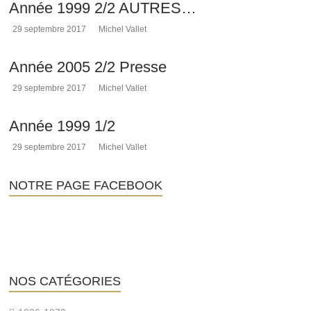
Année 1999 2/2 AUTRES…
de
Rennes-
29 septembre 2017
Michel Vallet
le-
Château,
Année 2005 2/2 Presse
l'histoire
de
29 septembre 2017
Michel Vallet
l'abbé
Saunière
et
Année 1999 1/2
les
29 septembre 2017
Michel Vallet
sujets
connexes
à
NOTRE PAGE FACEBOOK
cette
affaire,
depuis
1936.
NOS CATÉGORIES