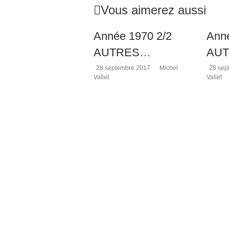
mystères
Vous aimerez aussi
de
Rennes-
le-
Année 1970 2/2
Anné
Château,
AUTRES…
AU
l'histoire
de
28 septembre 2017
Michel
28 sep
l'abbé
Vallet
Vallet
Saunière
et
les
sujets
connexes
à
cette
affaire,
depuis
1936.