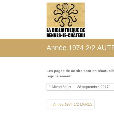
Aller
au
La
contenu
Bibliothèque
de
Rennes-
le-
Année 1974 2/2 AU
Château
Tout
ce
Les pages de ce site sont en réactual
qui
régulièrement/
a
été
28 septembre 2017
Michel Vallet
édité,
filmé,
enregistré
←
Année 1974 1/2 LIVRES
sur
les