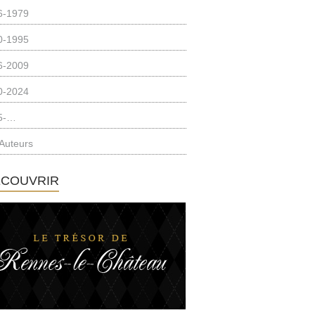
6-1979
0-1995
6-2009
0-2024
5-…
Auteurs
ÉCOUVRIR