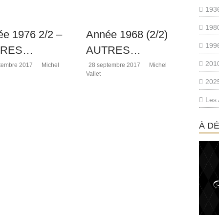
193
198
e 1976 2/2 –
Année 1968 (2/2)
199
TRES…
AUTRES…
201
tembre 2017
Michel
28 septembre 2017
Michel
Vallet
202
Les 
À D