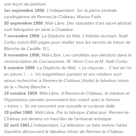
une leçon de peinture
de
Rennes-
1er septembre 1956
.
L’Indépendant
. Sur la pierre tombale
le-
carolingienne de Rennes-le-Château
. Marius Fatin
Château,
20 septembre 1958
. Midi-Libre.
Des statuettes d’art sacré abstrait
l'histoire
sont fabriquées en série à Chalabre.
de
7 novembre 1959.
La Dépêche du Midi.
L’hôtelier-écrivain, Noël
l'abbé
Corbu noircit 800 pages pour révéler tous les secrets du trésor de
Saunière
Blanche de Castille
. R.L.
et
9 novembre 1958.
Midi-Libre.
Les candidats aux élections dans la
les
circonscription de Carcassonne. M. Henri Cros et M. Noël Corbu
sujets
6 octobre 1959
. La Dépêche du Midi.
« ça chausse… C’est de l’or
connexes
en pièces !… ». Un magnétiseur parisien et son médium sont
à
venus rechercher à Rennes-le-Château (Aude) le fabuleux trésor
cette
de la « Reine Blanche »
affaire,
19 octobre 1959
. Midi-Libre.
A Rennes-le-Château, le médium et
depuis
l’hypnotiseur parisien poursuivent leur match avec le fameux
1936.
« trésor ». Ils ont rencontré une nouvelle et curieuse dalle
19 juillet 1960
. Midi-Libre.
Par la fabrique d’abat-jour, Rennes-le-
Château est devenu un haut-lieu de l’artisanat artistique
22 avril 1961.
L’Indépendant.
La télévision va faire revivre l’abbé
Saunière découvrant le fabuleux trésor de Rennes-le-Château.