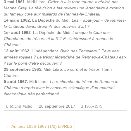
3 mai 1961
.
Midi-Libre.
Grâce à « la roue tourne » réalisé par
Marina Grey. La télévision a fait revivre une légendaire évocation
du fameux curé aux milliards de Rennes-le-Château
14 mars 1962.
La Dépêche du Midi.
Les « abat-jour » de Rennes-
le-Château deviendront-ils des oeuvres d’art ?
1er août 1962
. La Dépêche du Midi.
Lorsque le Club des
Chercheurs de trésors et la R.T.F. s’intéressent à rennes-le-
Château
13 août 1962.
L’Indépendant
. Butin des Templiers ? Paye des
armées royales ? Le trésor légendaire de Rennes-le-Château est-
il sur le point d’être découvert ?
29 septembre 1965.
Midi-Libre.
Le curé et le trésor
. Henri
Chabrol.
5 août 1967.
Midi-Libre.
La recherche du trésor de Rennes-le-
Château a repris avec le concours scientifique d’un matériel
électronique très perfectionné
28 septembre 2017
Michel Vallet
1936-1979
←
Années 1936-1967 (1/2) LIVRES