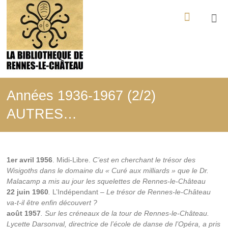
Aller
La
au
contenu
Bibliothèque
de
Rennes-
le-
Années 1936-1967 (2/2)
Château
AUTRES…
Tout
ce
qui
a
1er avril 1956
. Midi-Libre.
C’est en cherchant le trésor des
été
Wisigoths dans le domaine du « Curé aux milliards » que le Dr.
édité,
Malacamp a mis au jour les squelettes de Rennes-le-Château
filmé,
22 juin 1960
.
L’Indépendant –
Le trésor de Rennes-le-Château
enregistré
va-t-il être enfin découvert ?
sur
août 1957
. Sur les créneaux de la tour de Rennes-le-Château.
les
Lycette Darsonval, directrice de l’école de danse de l’Opéra, a pris
mystères