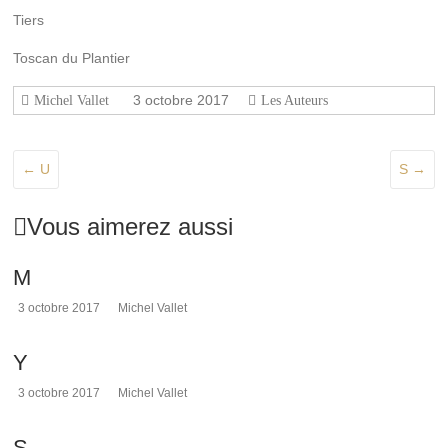
de
Tiers
Rennes-
le-
Toscan du Plantier
Château,
l'histoire
3 octobre 2017
Michel Vallet
Les Auteurs
de
l'abbé
Saunière
←
U
S
→
et
les
sujets
Vous aimerez aussi
connexes
à
M
cette
affaire,
3 octobre 2017
Michel Vallet
depuis
1936.
Y
3 octobre 2017
Michel Vallet
S