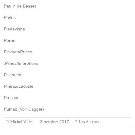
de
Paulin de Besset
Rennes-
le-
Paÿns
Château,
l'histoire
Piedevigne
de
l'abbé
Péron
Saunière
Picknett/Prince.
et
les
.Pilhes/Imbrohoris
sujets
connexes
Pillement
à
cette
Pineau/Lacoste
affaire,
depuis
Pœsson
1936.
Pumaz (Voir Cagger)
3 octobre 2017
Michel Vallet
Les Auteurs