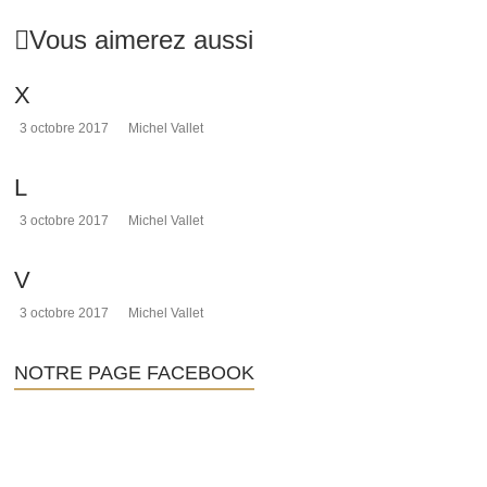
de
Vous aimerez aussi
Rennes-
le-
Château,
X
l'histoire
de
3 octobre 2017
Michel Vallet
l'abbé
Saunière
L
et
les
3 octobre 2017
Michel Vallet
sujets
connexes
V
à
cette
3 octobre 2017
Michel Vallet
affaire,
depuis
1936.
NOTRE PAGE FACEBOOK