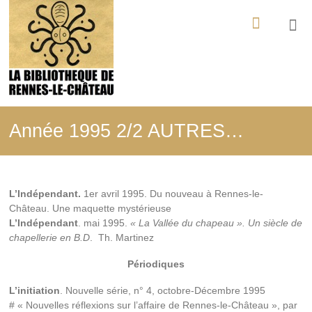
Aller
La
au
contenu
Bibliothèque
de
Rennes-
le-
Année 1995 2/2 AUTRES…
Château
Tout
ce
L’Indépendant.
1er avril 1995. Du nouveau à Rennes-le-
qui
Château. Une maquette mystérieuse
a
L’Indépendant
. mai 1995.
« La Vallée du chapeau ». Un siècle de
été
chapellerie en B.D
. Th. Martinez
édité,
filmé,
Périodiques
enregistré
sur
L’initiation
. Nouvelle série, n° 4, octobre-Décembre 1995
les
# « Nouvelles réflexions sur l’affaire de Rennes-le-Château », par
mystères