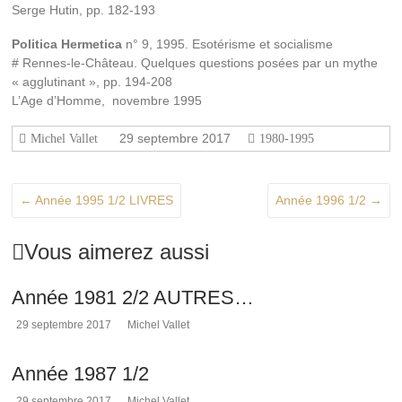
Serge Hutin, pp. 182-193
de
Rennes-
Politica Hermetica
n° 9, 1995. Esotérisme et socialisme
le-
# Rennes-le-Château. Quelques questions posées par un mythe
Château,
« agglutinant », pp. 194-208
l'histoire
L’Age d’Homme, novembre 1995
de
l'abbé
Saunière
29 septembre 2017
Michel Vallet
1980-1995
et
les
sujets
←
Année 1995 1/2 LIVRES
Année 1996 1/2
→
connexes
à
cette
Vous aimerez aussi
affaire,
depuis
Année 1981 2/2 AUTRES…
1936.
29 septembre 2017
Michel Vallet
Année 1987 1/2
29 septembre 2017
Michel Vallet