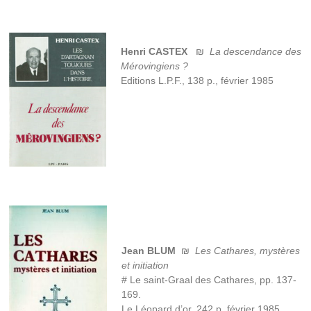
Henri CASTEX
₪
La descendance des
Mérovingiens ?
Editions L.P.F., 138 p., février 1985
Jean BLUM
₪
Les Cathares, mystères
et initiation
# Le saint-Graal des Cathares, pp. 137-
169.
Le Léopard d’or, 242 p. février 1985