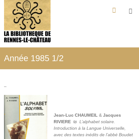
Aller
La
au
contenu
Bibliothèque
de
Rennes-
le-
Année 1985 1/2
Château
Tout
ce
–
qui
a
été
édité,
filmé,
Jean-Luc CHAUMEIL
&
Jacques
enregistré
RIVIERE
₪
L’alphabet solaire.
sur
Introduction à la Langue Universelle,
les
avec des textes inédits de l’abbé Boudet
mystères