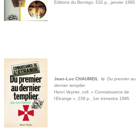
Editions du Borrégo, 532 p., janvier 1985
de
Rennes-
le-
Château,
l'histoire
de
l'abbé
Saunière
et
les
sujets
connexes
Jean-Luc CHAUMEIL
₪
Du premier au
à
dernier templier
cette
affaire,
Henri Veyrier, coll. « Connaissance de
depuis
l’Etrange », 239 p., 1er trimestre 1985
1936.