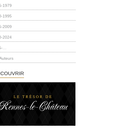
6-1979
0-1995
6-2009
0-2024
5-…
Auteurs
ÉCOUVRIR