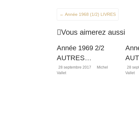
mystères
de
Rennes-
←
Année 1968 (1/2) LIVRES
le-
Château,
Vous aimerez aussi
l'histoire
de
l'abbé
Année 1969 2/2
Anné
Saunière
AUTRES…
AU
et
les
28 septembre 2017
Michel
28 sep
sujets
Vallet
Vallet
connexes
à
cette
affaire,
depuis
1936.