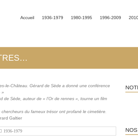
Accueil
1936-1979
1980-1995
1996-2009
201
AUTRES…
nes-le-Château. Gérard de Sède a donné une conférence
NOT
e »
 de Sède, auteur de « l’Or de rennes », tourne un film
chercheurs du fameux trésor ont profané le cimetière.
rard Galtier
NOS
1936-1979