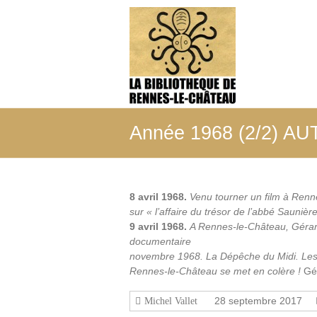
Aller
au
La
contenu
Bibliothèque
de
Rennes-
le-
Année 1968 (2/2) 
Château
Tout
ce
8 avril 1968.
Venu tourner un film à Ren
qui
sur « l’affaire du trésor de l’abbé Saunièr
a
9 avril 1968.
A Rennes-le-Château, Gérard
été
documentaire
édité,
novembre 1968. La Dépêche du Midi. Les 
filmé,
Rennes-le-Château se met en colère !
Gé
enregistré
sur
28 septembre 2017
Michel Vallet
les