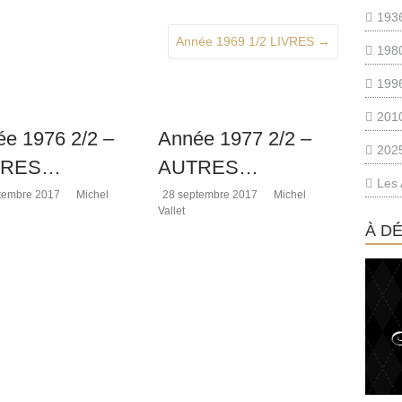
193
Année 1969 1/2 LIVRES
→
198
199
201
e 1976 2/2 –
Année 1977 2/2 –
202
TRES…
AUTRES…
Les 
tembre 2017
Michel
28 septembre 2017
Michel
Vallet
À D