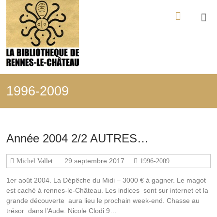
Aller
La
au
contenu
Bibliothèque
de
Rennes-
le-
1996-2009
Château
Tout
ce
Année 2004 2/2 AUTRES…
qui
a
été
29 septembre 2017
Michel Vallet
1996-2009
édité,
filmé,
1er août 2004. La Dépêche du Midi – 3000 € à gagner. Le magot
enregistré
est caché à rennes-le-Château. Les indices sont sur internet et la
sur
grande découverte aura lieu le prochain week-end. Chasse au
les
trésor dans l’Aude. Nicole Clodi 9…
mystères