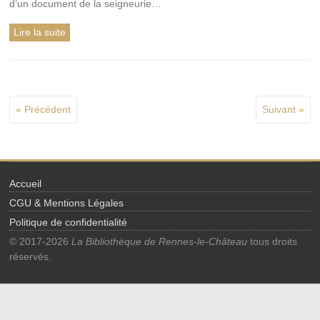
d’un document de la seigneurie…
Lire la suite
« Précédent
Suivant »
Accueil
CGU & Mentions Légales
Politique de confidentialité
© 2017-2026
La Bibliothèque de Rennes-le-Château
tous droits
réservés.