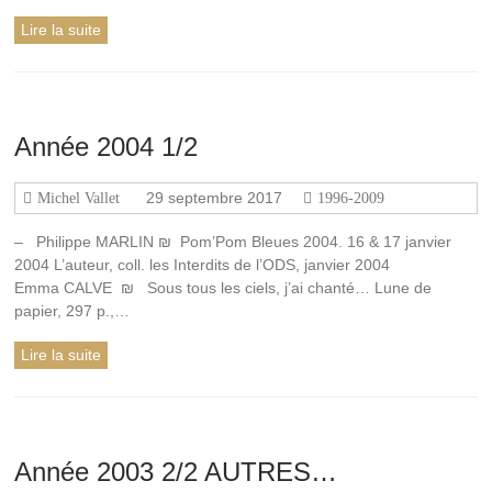
de
Lire la suite
Rennes-
le-
Château,
l'histoire
de
Année 2004 1/2
l'abbé
Saunière
et
29 septembre 2017
Michel Vallet
1996-2009
les
sujets
– Philippe MARLIN ₪ Pom’Pom Bleues 2004. 16 & 17 janvier
connexes
2004 L’auteur, coll. les Interdits de l’ODS, janvier 2004
à
Emma CALVE ₪ Sous tous les ciels, j’ai chanté… Lune de
cette
papier, 297 p.,…
affaire,
depuis
Lire la suite
1936.
Année 2003 2/2 AUTRES…